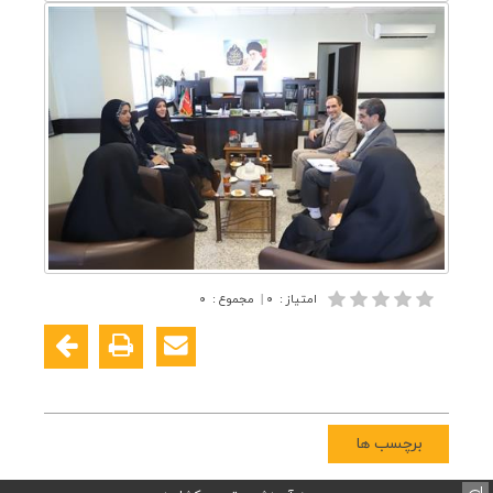
امتیاز
:
۰
|
مجموع
:
۰
برچسب ها