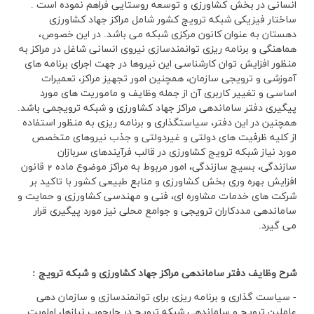
انسانی در بخش کشاورزی و توسعه روستایی فراهم نموده است
.
ساختار فیزیکی شبکه ترویج کشور شامل مراکز جهاد کشاورزی
دهستان به عنوان کانون مرکزی شبکه می باشد. در این خصوص،
هماهنگی و برنامه ریزی توانمندسازی نیروی انسانی شاغل در مراکز به
منظور افزایش توان کارشناسی این نیروها در جهت اجرای برنامه های
آموزشی و ترویجی سازمان، همچنین امور تجهیز مراکز، تعمیرات
اساسی و تغییر کاربری آن از جمله وظایف و ماموریت های مورد
پیگیری دفتر
ساماندهی مراکز جهاد کشاورزی و شبکه ترویج
می باشد.
همچنین در این دفتر، سیاستگذاری و برنامه ریزی به منظور استفاده
از کلیه ظرفیت های دولتی و غیردولتی و جذب نیروهای متخصص
مورد نیاز شبکه ترویج کشاورزی در قالب فرآیندهای سربازان
سازندگی، بسیج سازندگی، امور مربوط به مراکز موضوع ماده 2 قانون
افزایش بهره وری بخش کشاورزی و منابع طبیعی کشور با تاکید بر
شرکت های خدمات مشاوره ای، فنی و مهندسی کشاورزی و حمایت و
ساماندهی مددکاران ترویجی و جوامع محلی نیز مورد پیگیری قرار
می گیرد
.
شرح وظايف دفتر ساماندهی مراکز جهاد کشاورزی و شبکه ترویج :
- سیاست گذاری و برنامه ریزی برای توانمندسازی و سازمان دهی
عاملین ترویج و ساماندهی شبکه ترویج در چارچوب نیازها، اولویت