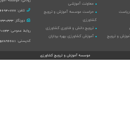
رودکی، موسسه آموز
معاونت آموزشی
تلفن:
66940777-021
 ریاست
حراست موسسه آموزش و ترویج
کشاورزی
دورنگار:
430433-021
ترویج دانش و فناوری کشاورزی
روابط عمومی:
743-021
موزش و ترویج
آموزش کشاورزی بهره برداران
کدپستی:
57896681
موسسه آموزش و ترویج کشاورزی