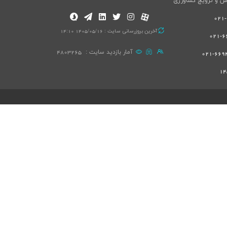
ش و ترویج کشاورزی
آخرین بروزرسانی سایت : 1405/05/16 14:10
66
آمار بازدید سایت :
4803265
66940
14