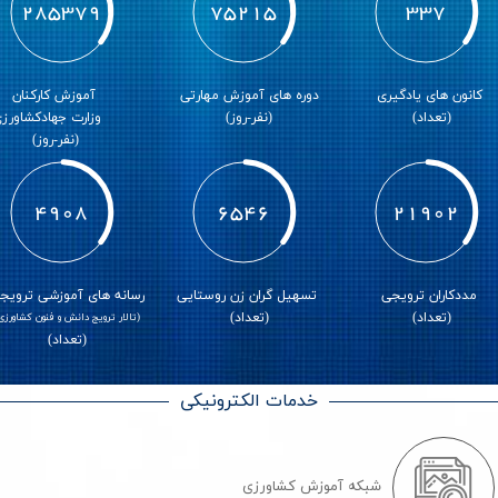
501770
132247
593
انون های یادگیری
دوره های آموزش مهارتی
آموزش کارکنان
(تعداد)
(نفر-روز)
وزارت جهادکشاورز
(نفر-روز)
8630
11511
38510
ددکاران ترویجی
تسهیل گران زن روستایی
رسانه های آموزشی ترویج
(تعداد)
(تعداد)
(تالار ترویج دانش و فنون کشاورزی
(تعداد)
خدمات الکترونیکی
شبکه آموزش کشاورزی