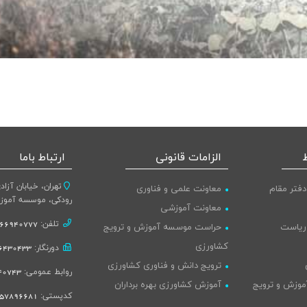
الزامات قانونی
ارتباط باما
تهران، خیابان آزاد
دفتر مقام
معاونت علمی و فناوری
رودکی، موسسه آموز
معاونت آموزشی
تلفن:
66940777-021
 ریاست
حراست موسسه آموزش و ترویج
کشاورزی
دورنگار:
430433-021
ترویج دانش و فناوری کشاورزی
روابط عمومی:
743-021
موزش و ترویج
آموزش کشاورزی بهره برداران
کدپستی:
57896681