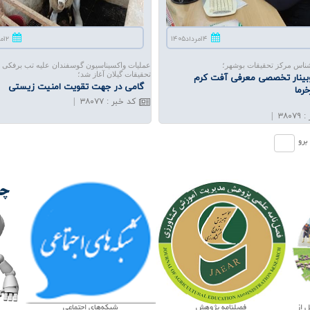
۱۴مرداد۱۴۰۵
۱۲مرداد۱۴۰۵
ناس مرکز تحقیقات بوشهر؛
عملیات واکسیناسیون گوسفندان علیه تب برفکی د
تحقیقات گیلان آغاز شد؛
وبینار تخصصی معرفی آفت كرم
گامی در جهت تقویت امنیت زیستی
خرما
کد خبر
:
۳۸۰۷۷
|
|
۳۸۰۷۹
:
.
برو
شبکه‌های اجتماعی
چت بات ترویجی
پویش مل