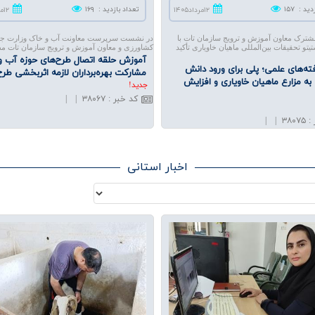
دید
:
۱۵۷
تعداد بازدید
:
۱۶۹
۱۲مرداد۱۴۰۵
۱۲مرداد۱۴۰۵
رک معاون آموزش و ترویج سازمان تات با
در نشست سرپرست معاونت آب و خاک وزارت جه
یتو تحقیقات بین‌المللی ماهیان خاویاری تأکید
کشاورزی و معاون آموزش و ترویج سازمان تات م
آموزش حلقه اتصال طرح‌های حوزه آب و
فته‌های علمی؛ پلی برای ورود دانش
مشاركت بهره‌برداران لازمه اثر‌بخشی طرح
 مزارع ماهیان خاویاری و افزایش
جديد!
کد خبر
:
۳۸۰۶۷
|
|
|
|
۳۸۰۷۵
:
اخبار استانی