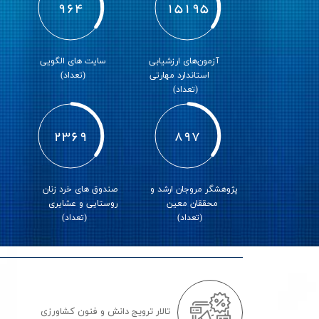
1696
26718
آزمون‌های ارزشیابی
سایت های الگویی
ک
استاندارد مهارتی
(تعداد)
(تعداد)
4166
1577
پژوهشگر مروجان ارشد و
صندوق های خرد زنان
م
محققان معین
روستایی و عشایری
(تعداد)
(تعداد)
تالار ترویج دانش و فنون کشاورزی