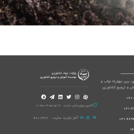
ی، بین چهارراه نواب و
ش و ترویج کشاورزی
آخرین بروزرسانی سایت : 1405/05/14 10:45
66
آمار بازدید سایت :
4801372
66940
14