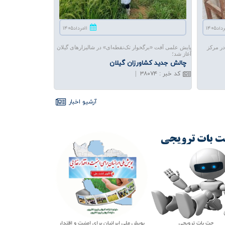
۱۱مرداد۱۴۰۵
ر مرکز
پایش علمی آفت «برگخوار تک‌نقطه‌ای» در شالیزارهای گیلان
آغاز شد؛
چالش جدید كشاورزان گیلان
کد خبر
:
۳۸۰۷۴
|
آرشيو اخبار
ی ایرانیان برای امنیت و اقتدار
شبکه اجتماعی کشاورزی ایران
فهرست مجلات تروی