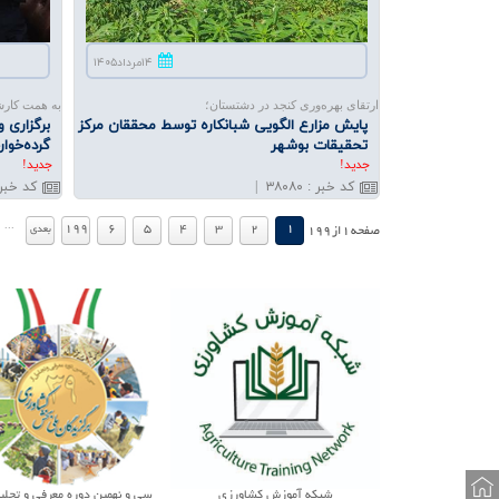
۱۴مرداد۱۴۰۵
ارتقای بهره‌وری کنجد در دشتستان؛
به همت کارش
پایش مزارع الگویی شبانكاره توسط محققان مركز
برگزاری 
تحقیقات بوشهر
گرده‌خوار
جديد!
جديد!
کد خبر
:
۳۸۰۸۰
|
کد خبر
.
...
199
6
5
4
3
2
1
بعدي
صفحه
1
از
199
وزش کشاورزی
سی و نهمین دوره معرفی و تجلیل از
فصلنامه پژوهش