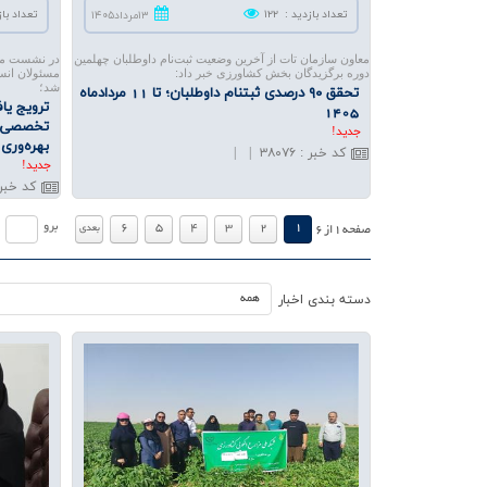
تعداد بازدید
:
۱۲۲
تعداد باز
۱۳مرداد۱۴۰۵
معاون سازمان تات از آخرین وضعیت ثبت‌نام داوطلبان چهلمین
در نشست مشت
دوره برگزیدگان بخش کشاورزی خبر داد:
مسئولان انست
شد؛
تحقق ۹۰ درصدی ثبتنام داوطلبان؛ تا 11 مرداد‌ماه
ترویج یا
1405
تخصصی به
جديد!
بهره‌وری
کد خبر
:
۳۸۰۷۶
|
|
جديد!
کد خبر
.
.
برو
6
5
4
3
2
1
بعدي
صفحه
1
از
6
دسته بندي اخبار